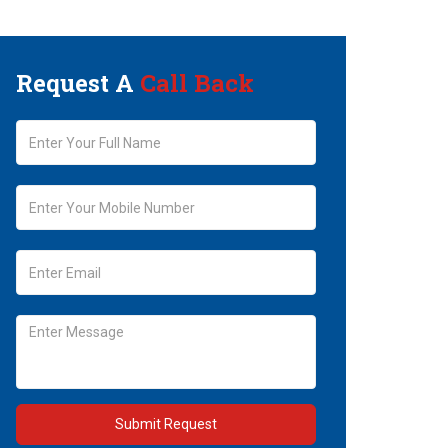
Request A
Call Back
Submit Request